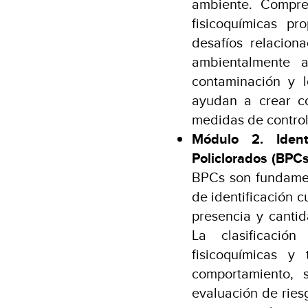
ambiente. Compren
fisicoquímicas p
desafíos relacio
ambientalmente 
contaminación y 
ayudan a crear c
medidas de control
Módulo 2. Identi
Policlorados (BPCs
BPCs son fundame
de identificación c
presencia y canti
La clasificació
fisicoquímicas y 
comportamiento, 
evaluación de ries