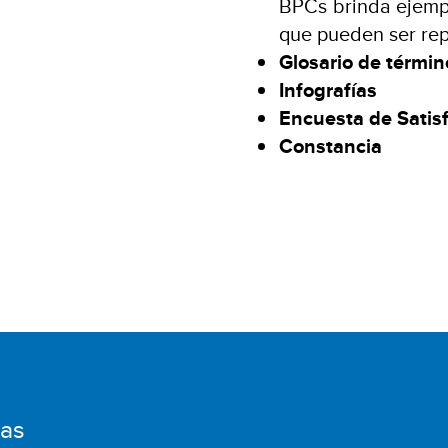
BPCs brinda ejempl
que pueden ser rep
Glosario de térmi
Infografías
Encuesta de Satis
Constancia
das