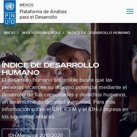
MÉXICO
Plataforma de Análisis
para el Desarrollo
INICIO
MÁS HERRAMIENTAS
ÍNDICE DE DESARROLLO HUMANO
ÍNDICE DE DESARROLLO
HUMANO
El desarrollo humano sostenible busca que las
personas alcancen su máximo potencial mediante el
desarrollo de sus capacidades y derechos humanos,
en un entorno de dignidad y equidad. Para más
información sobre el IDH, ICFM y el IDH-J ingresa en
los siguientes enlaces.
IDH Municipal 2010-2020