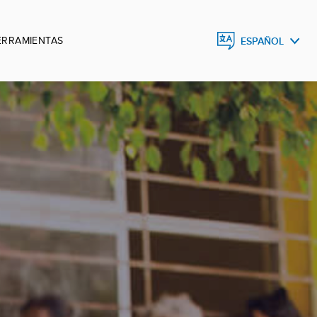
ERRAMIENTAS
ESPAÑOL
ESPAÑOL
ENGLISH
DEUTSCH
FRANÇAIS
PORTUGUÊS