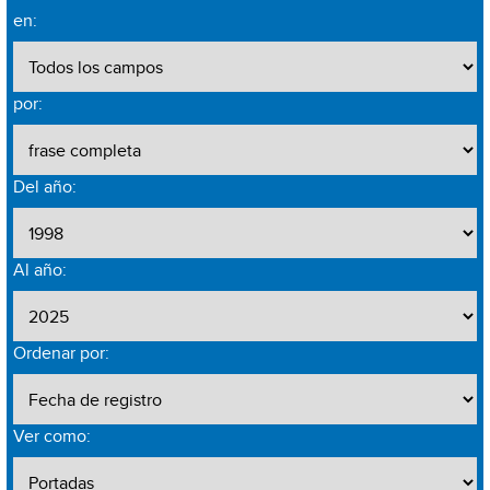
en:
por:
Del año:
Al año:
Ordenar por:
Ver como: