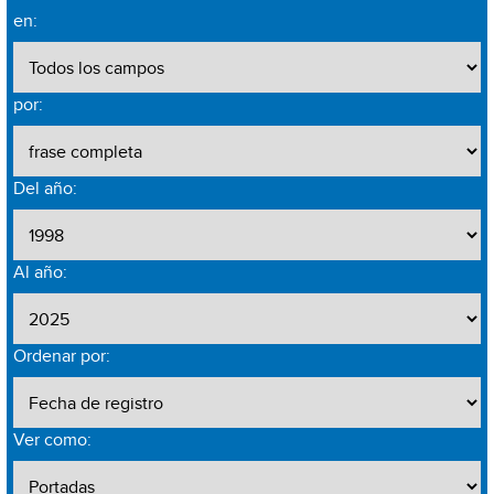
en:
por:
Del año:
Al año:
Ordenar por:
Ver como: