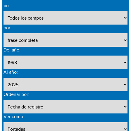
en:
por:
Del año:
Al año:
Ordenar por:
Ver como: