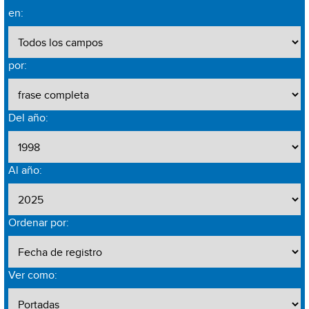
en:
por:
Del año:
Al año:
Ordenar por:
Ver como: