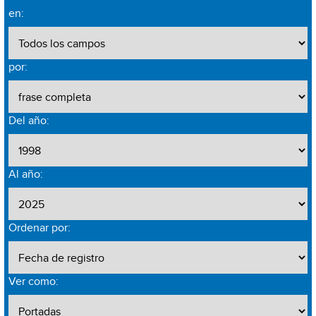
en:
por:
Del año:
Al año:
Ordenar por:
Ver como: