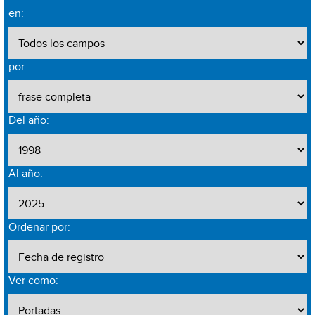
en:
por:
Del año:
Al año:
Ordenar por:
Ver como: