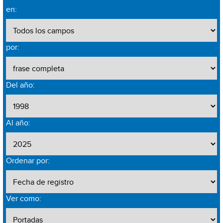
en:
por:
Del año:
Al año:
Ordenar por:
Ver como: