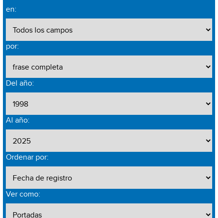
en:
por:
Del año:
Al año:
Ordenar por:
Ver como: