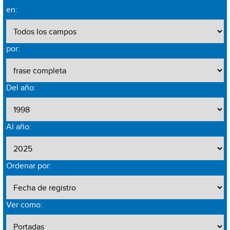
en:
por:
Del año:
Al año:
Ordenar por:
Ver como: