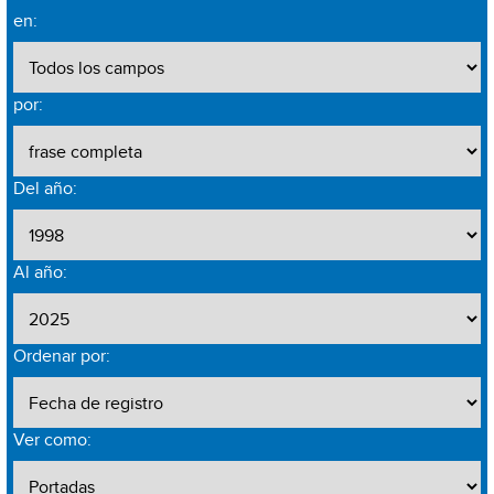
en:
por:
Del año:
Al año:
Ordenar por:
Ver como: