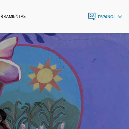
ERRAMIENTAS
ESPAÑOL
ESPAÑOL
ENGLISH
DEUTSCH
FRANÇAIS
PORTUGUÊS