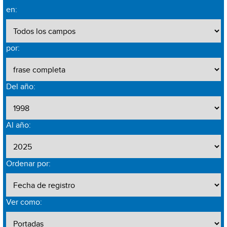
en:
por:
Del año:
Al año:
Ordenar por:
Ver como: