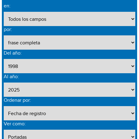
en:
por:
Del año:
Al año:
Ordenar por:
Ver como: