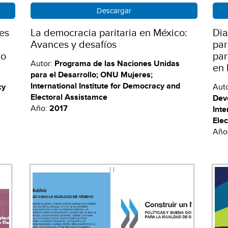
Descargar
res
La democracia paritaria en México:
Dia
Avances y desafíos
par
to
par
Autor:
Programa de las Naciones Unidas
en
para el Desarrollo; ONU Mujeres;
International Institute for Democracy and
cy
Aut
Electoral Assistamce
Dev
Año:
2017
Inte
Elec
Año