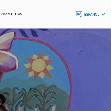
ERRAMIENTAS
ESPAÑOL
ESPAÑOL
ENGLISH
DEUTSCH
FRANÇAIS
PORTUGUÊS