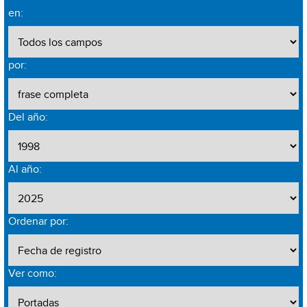
en:
por:
Del año:
Al año:
Ordenar por:
Ver como: