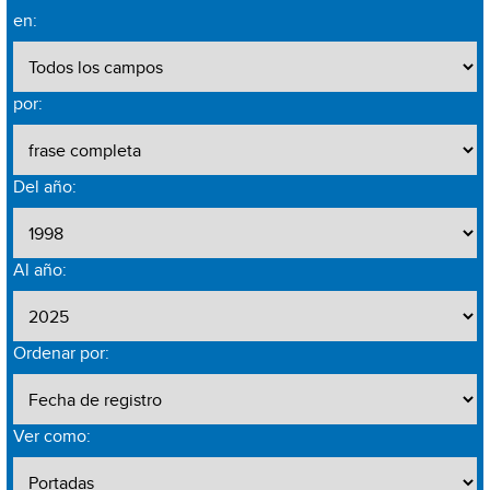
en:
por:
Del año:
Al año:
Ordenar por:
Ver como: