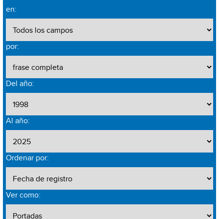
en:
por:
Del año:
Al año:
Ordenar por:
Ver como: