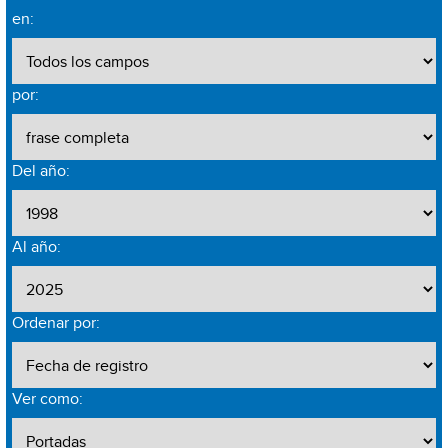
en:
por:
Del año:
Al año:
Ordenar por:
Ver como: