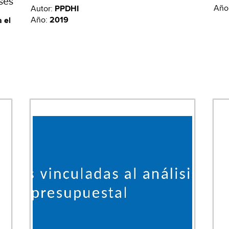
ses
Año
Autor:
PPDHI
Año:
2019
 el