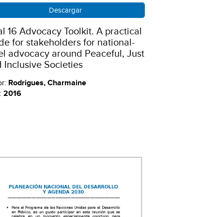
Descargar
l 16 Advocacy Toolkit. A practical
de for stakeholders for national-
el advocacy around Peaceful, Just
 Inclusive Societies
or:
Rodrigues, Charmaine
:
2016