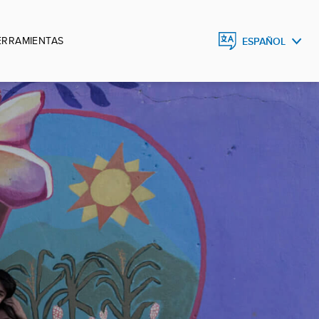
ERRAMIENTAS
ESPAÑOL
ESPAÑOL
ENGLISH
DEUTSCH
FRANÇAIS
PORTUGUÊS