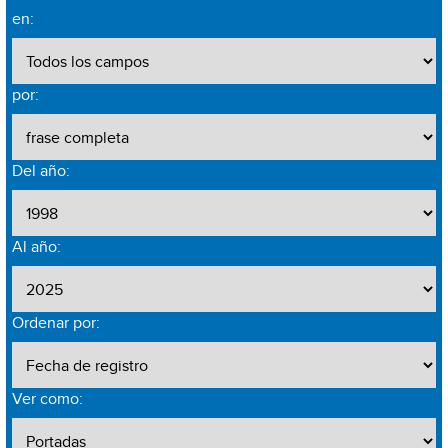
en:
por:
Del año:
Al año:
Ordenar por:
Ver como: