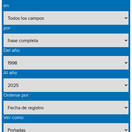
en:
por:
Del año:
Al año:
Ordenar por:
Ver como: