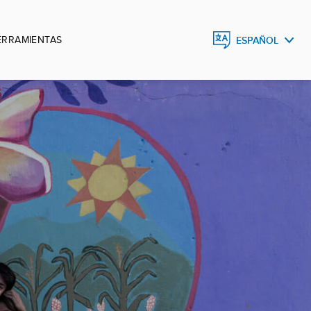
ERRAMIENTAS
ESPAÑOL
ESPAÑOL
ENGLISH
DEUTSCH
FRANÇAIS
PORTUGUÊS