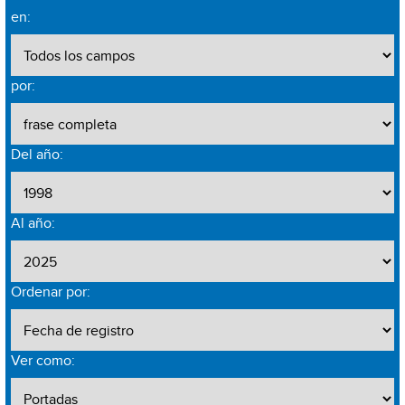
en:
por:
Del año:
Al año:
Ordenar por:
Ver como: