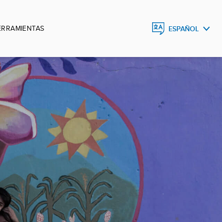
ERRAMIENTAS
ESPAÑOL
ESPAÑOL
ENGLISH
DEUTSCH
FRANÇAIS
PORTUGUÊS