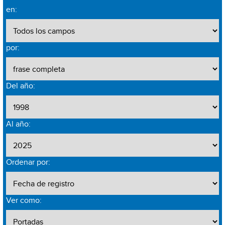
en:
por:
Del año:
Al año:
Ordenar por:
Ver como: