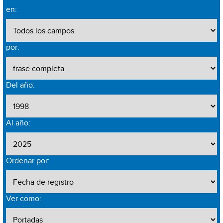
en:
por:
Del año:
Al año:
Ordenar por:
Ver como: