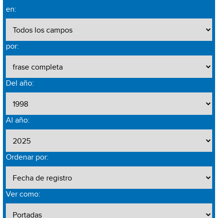
en:
por:
Del año:
Al año:
Ordenar por:
Ver como: