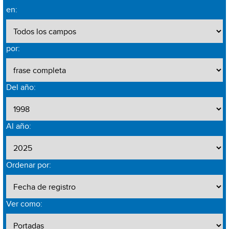
en:
por:
Del año:
Al año:
Ordenar por:
Ver como: