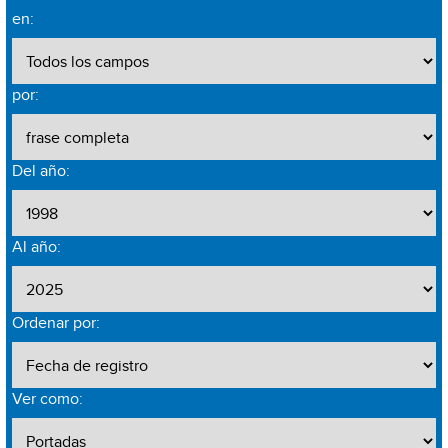
en:
por:
Del año:
Al año:
Ordenar por:
Ver como: