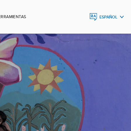
ERRAMIENTAS
ESPAÑOL
ESPAÑOL
ENGLISH
DEUTSCH
FRANÇAIS
PORTUGUÊS