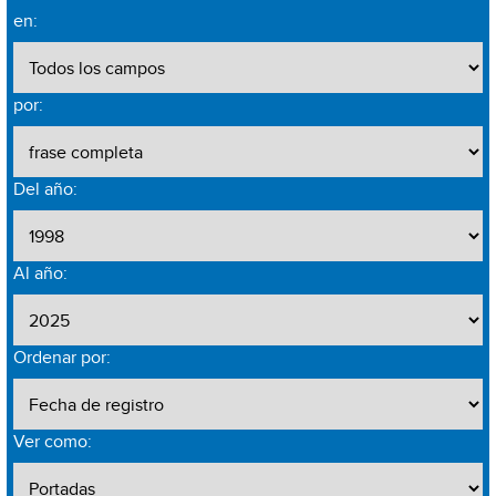
en:
por:
Del año:
Al año:
Ordenar por:
Ver como: