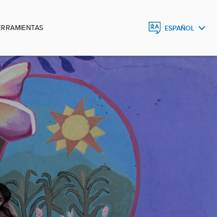
ERRAMIENTAS
ESPAÑOL
ESPAÑOL
ENGLISH
DEUTSCH
FRANÇAIS
PORTUGUÊS