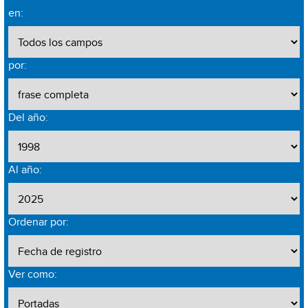
en:
por:
Del año:
Al año:
Ordenar por:
Ver como: