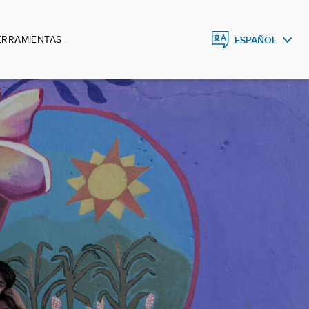
ERRAMIENTAS
ESPAÑOL
ESPAÑOL
ENGLISH
DEUTSCH
FRANÇAIS
PORTUGUÊS