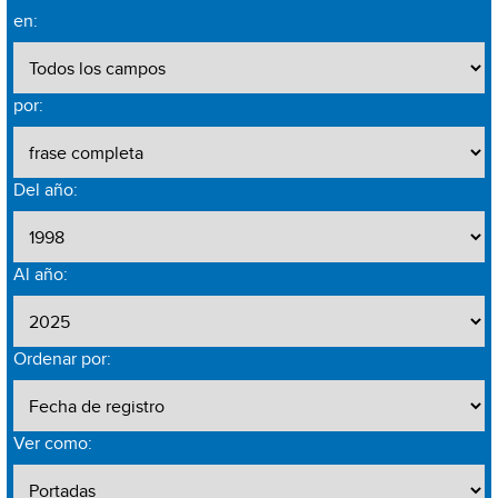
en:
por:
Del año:
Al año:
Ordenar por:
Ver como: