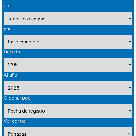
en:
por:
Del año:
Al año:
Ordenar por:
Ver como: